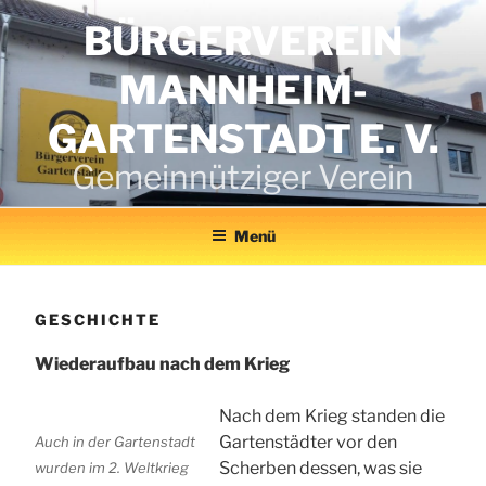
Zum
BÜRGERVEREIN
Inhalt
springen
MANNHEIM-
GARTENSTADT E. V.
Gemeinnütziger Verein
Menü
GESCHICHTE
Wiederaufbau nach dem Krieg
Nach dem Krieg standen die
Gartenstädter vor den
Auch in der Gartenstadt
Scherben dessen, was sie
wurden im 2. Weltkrieg