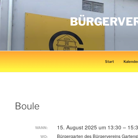
Zum
Inhalt
BÜRGERVER
springen
Start
Kalende
Boule
15. August 2025 um 13:30 – 15:
WANN:
Bürgergarten des Bürgervereins Gartens
WO: