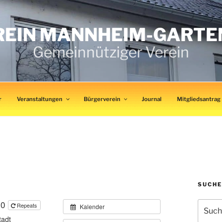
EIN MANNHEIM-GARTENS
Gemeinnütziger Verein
r
Veranstaltungen
Bürgerverein
Journal
Mitgliedsantrag
SUCHE
30
Suchen
Repeats
Kalender
nach:
tadt