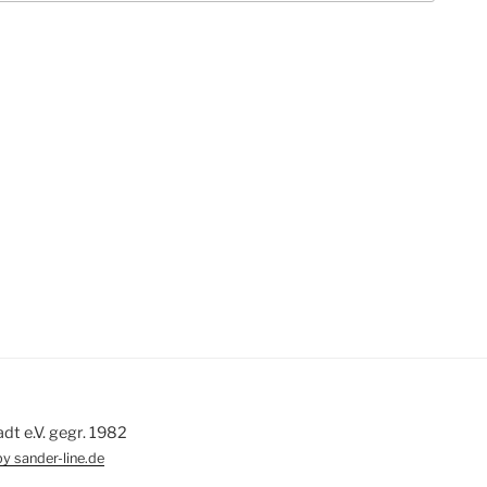
 e.V. gegr. 1982
y sander-line.de