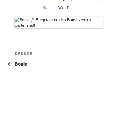
BOULE
Beitragsnavigation
Vorheriger
ZURÜCK
Beitrag
Boule