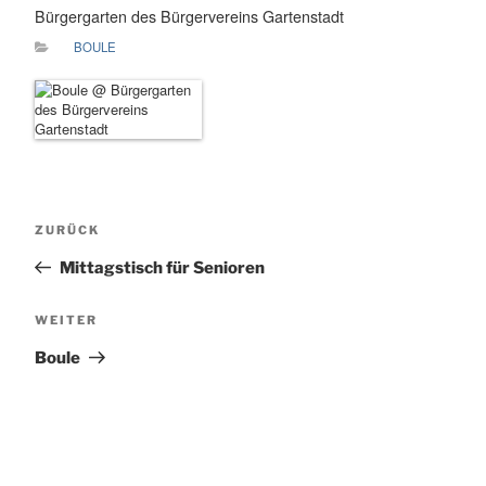
Bürgergarten des Bürgervereins Gartenstadt
BOULE
Beitragsnavigation
Vorheriger
ZURÜCK
Beitrag
Mittagstisch für Senioren
Nächster
WEITER
Beitrag
Boule