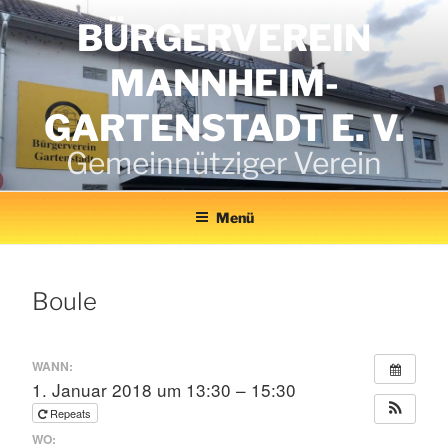
Zum
BÜRGERVEREIN
Inhalt
springen
MANNHEIM-
GARTENSTADT E. V.
Gemeinnütziger Verein
Menü
Boule
WANN:
1. Januar 2018 um 13:30 – 15:30
Repeats
WO: