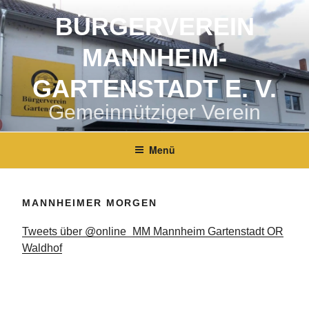
Zum
BÜRGERVEREIN
Inhalt
springen
MANNHEIM-
GARTENSTADT E. V.
Gemeinnütziger Verein
Menü
MANNHEIMER MORGEN
Tweets über @online_MM Mannheim Gartenstadt OR
Waldhof