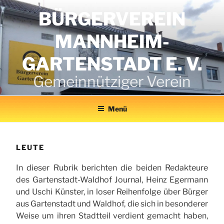
Zum
BÜRGERVEREIN
Inhalt
springen
MANNHEIM-
GARTENSTADT E. V.
Gemeinnütziger Verein
Menü
LEUTE
In dieser Rubrik berichten die beiden Redakteure
des Gartenstadt-Waldhof Journal, Heinz Egermann
und Uschi Künster, in loser Reihenfolge über Bürger
aus Gartenstadt und Waldhof, die sich in besonderer
Weise um ihren Stadtteil verdient gemacht haben,