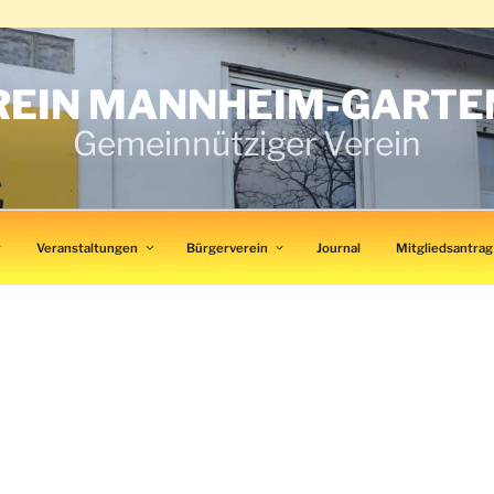
EIN MANNHEIM-GARTENS
Gemeinnütziger Verein
r
Veranstaltungen
Bürgerverein
Journal
Mitgliedsantrag