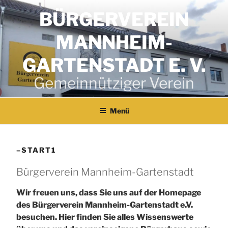
Zum
BÜRGERVEREIN
Inhalt
springen
MANNHEIM-
GARTENSTADT E. V.
Gemeinnütziger Verein
Menü
–START1
Bürgerverein Mannheim-Gartenstadt
Wir freuen uns, dass Sie uns auf der Homepage
des Bürgerverein Mannheim-Gartenstadt e.V.
besuchen. Hier finden Sie alles Wissenswerte